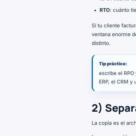
RTO
: cuánto t
Si tu cliente fact
ventana enorme de 
distinto.
Tip práctico:
escribe el RPO 
ERP, el CRM y u
2) Separ
La copia es el arc