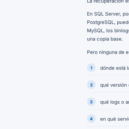
La recuperación e
En SQL Server, por
PostgreSQL, puede
MySQL, los binlog
una copia base.
Pero ninguna de es
dónde está l
qué versión 
qué logs o a
en qué servi