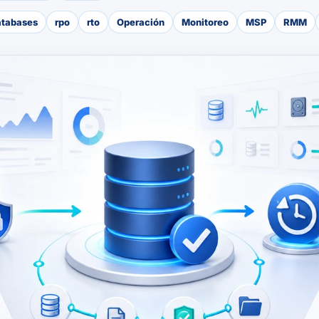
atabases
rpo
rto
Operación
Monitoreo
MSP
RMM