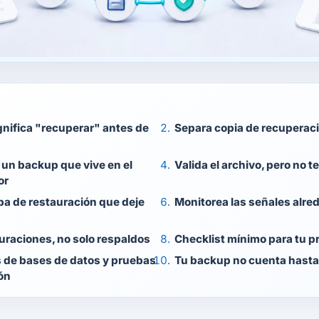
gnifica "recuperar" antes de
Separa copia de recuperac
 un backup que vive en el
Valida el archivo, pero no t
or
a de restauración que deje
Monitorea las señales alre
uraciones, no solo respaldos
Checklist mínimo para tu p
 de bases de datos y pruebas
Tu backup no cuenta hasta 
ón