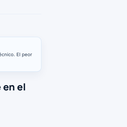
écnico. El peor
 en el