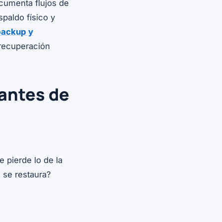
ocumenta flujos de
spaldo físico y
backup y
a recuperación
 antes de
 pierde lo de la
 se restaura?