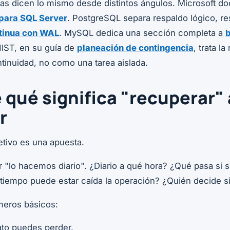
cas dicen lo mismo desde distintos ángulos. Microsoft d
 para SQL Server
. PostgreSQL separa respaldo lógico, re
tinua con WAL
. MySQL dedica una sección completa a
NIST, en su guía de
planeación de contingencia
, trata l
tinuidad, no como una tarea aislada.
e qué significa "recuperar"
r
etivo es una apuesta.
 "lo hacemos diario". ¿Diario a qué hora? ¿Qué pasa si se
iempo puede estar caída la operación? ¿Quién decide si
meros básicos:
ato puedes perder.