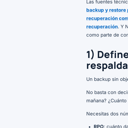
Las fuentes técni
backup y restore
recuperación con
recuperación
. Y 
como parte de con
1) Defin
respalda
Un backup sin obj
No basta con decir
mañana? ¿Cuánto t
Necesitas dos nú
RPO
: cuánto d