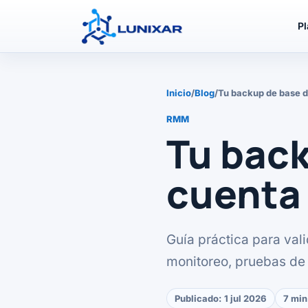
P
Inicio
/
Blog
/
Tu backup de base d
RMM
Tu back
cuenta 
Guía práctica para val
monitoreo, pruebas de 
Publicado:
1 jul 2026
7 min