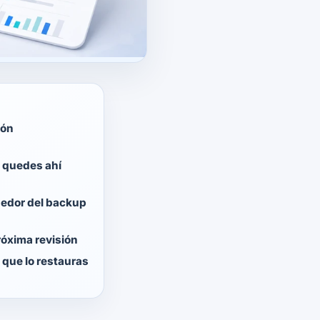
ión
e quedes ahí
dedor del backup
róxima revisión
que lo restauras