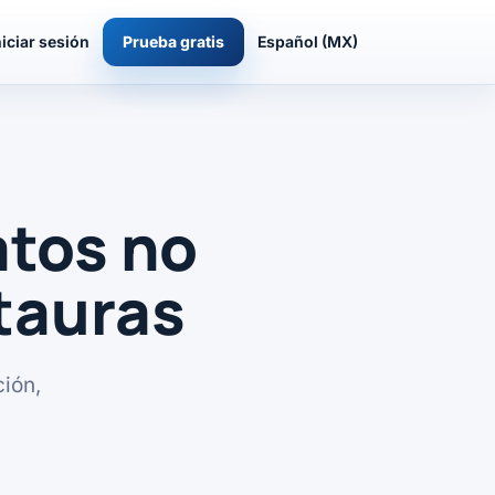
niciar sesión
Prueba gratis
Español (MX)
atos no
tauras
ción,