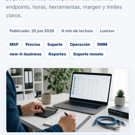
endpoints, horas, herramientas, margen y límites
claros.
Publicado:
25 jun 2026
6 min de lectura
Lunixar
MSP
Precios
Soporte
Operación
RMM
new-it-business
Reportes
Soporte remoto