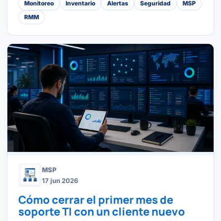
Monitoreo
Inventario
Alertas
Seguridad
MSP
RMM
MSP
17 jun 2026
Cómo cerrar el primer mes de
soporte TI con un cliente nuevo