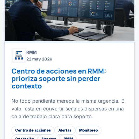
RMM
22 may 2026
Centro de acciones en RMM:
prioriza soporte sin perder
contexto
No todo pendiente merece la misma urgencia. El
valor está en convertir señales dispersas en una
cola de trabajo clara para soporte.
Centro de acciones
Alertas
Monitoreo
Operación
Soporte
RMM