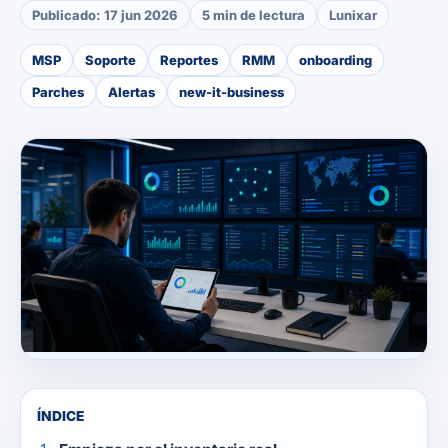
Publicado:
17 jun 2026
5 min de lectura
Lunixar
MSP
Soporte
Reportes
RMM
onboarding
Parches
Alertas
new-it-business
ÍNDICE