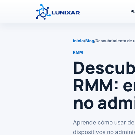
P
Inicio
/
Blog
/
Descubrimiento de r
RMM
Descubr
RMM: e
no adm
Aprende cómo usar des
dispositivos no adminis