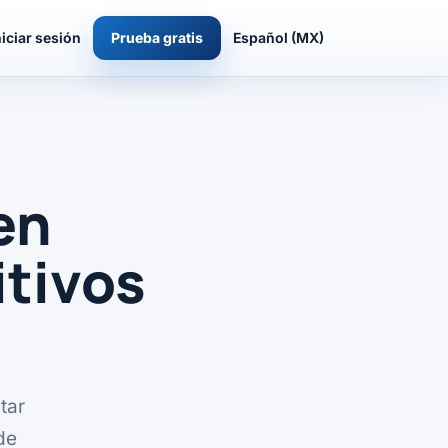
niciar sesión
Prueba gratis
Español (MX)
en
tivos
tar
de