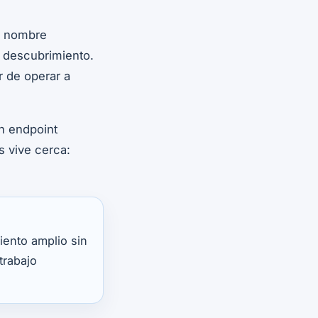
, nombre
el descubrimiento.
r de operar a
un endpoint
 vive cerca:
iento amplio sin
trabajo