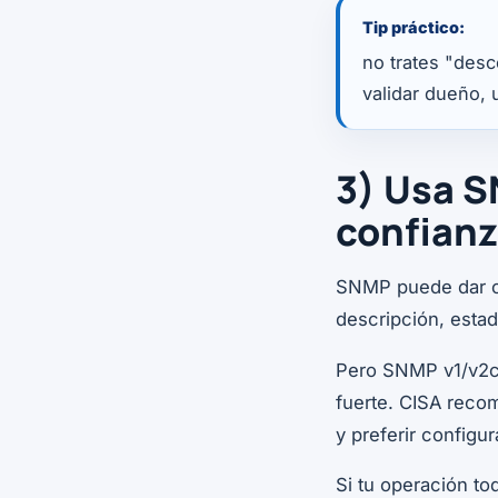
Tip práctico:
no trates "desc
validar dueño, u
3) Usa 
confianz
SNMP puede dar con
descripción, estad
Pero SNMP v1/v2c
fuerte. CISA recom
y preferir config
Si tu operación to