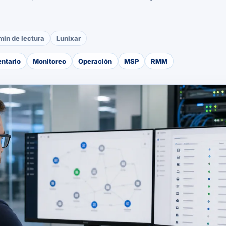
min de lectura
Lunixar
entario
Monitoreo
Operación
MSP
RMM