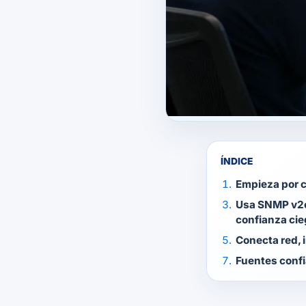
ÍNDICE
Empieza por c
Usa SNMP v2c
confianza ci
Conecta red, i
Fuentes conf