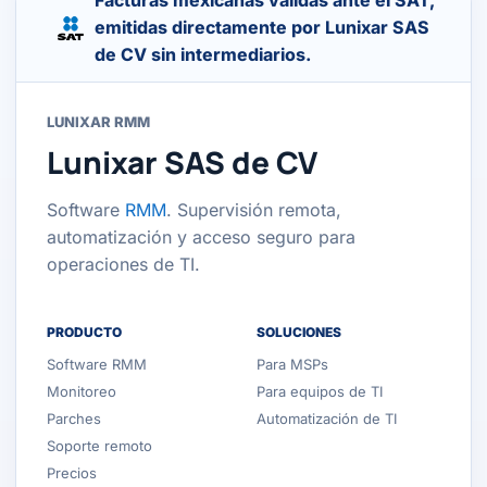
Facturas mexicanas válidas ante el SAT,
emitidas directamente por Lunixar SAS
de CV sin intermediarios.
LUNIXAR RMM
Lunixar SAS de CV
Software
RMM
. Supervisión remota,
automatización y acceso seguro para
operaciones de TI.
PRODUCTO
SOLUCIONES
Software RMM
Para MSPs
Monitoreo
Para equipos de TI
Parches
Automatización de TI
Soporte remoto
Precios