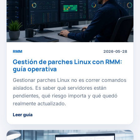
RMM
2026-05-28
Gestión de parches Linux con RMM:
guía operativa
Gestionar parches Linux no es correr comandos
aislados. Es saber qué servidores están
pendientes, qué riesgo importa y qué quedó
realmente actualizado.
Leer guía