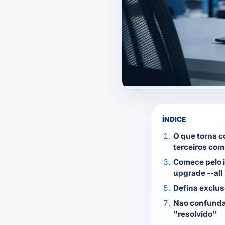
ÍNDICE
O que torna c
terceiros co
Comece pelo i
upgrade --all
Defina exclus
Nao confund
"resolvido"