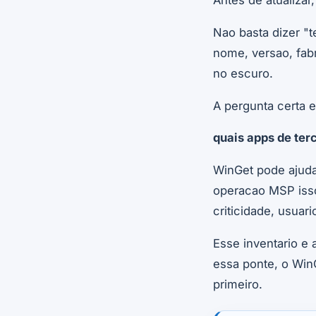
Antes de atualizar
Nao basta dizer "
nome, versao, fabr
no escuro.
A pergunta certa e
quais apps de ter
WinGet pode ajudar
operacao MSP isso 
criticidade, usuar
Esse inventario e 
essa ponte, o Win
primeiro.