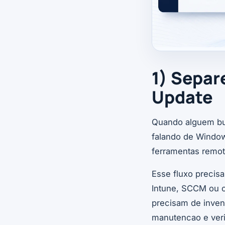
1) Separ
Update
Quando alguem b
falando de Window
ferramentas remota
Esse fluxo preci
Intune, SCCM ou o
precisam de inven
manutencao e veri