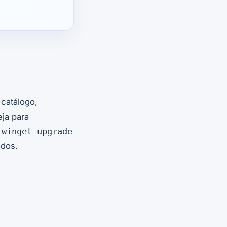
catálogo,
eja para
r
winget upgrade
ados.