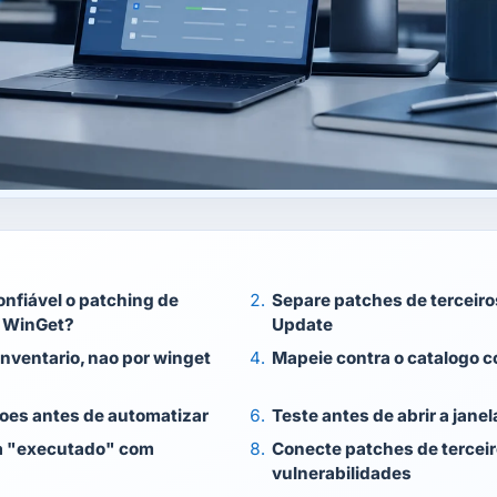
onfiável o patching de
Separe patches de terceir
m WinGet?
Update
nventario, nao por winget
Mapeie contra o catalogo c
oes antes de automatizar
Teste antes de abrir a jan
a "executado" com
Conecte patches de tercei
vulnerabilidades