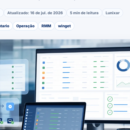
6
Atualizado:
16 de jul. de 2026
5 min de leitura
Lunixar
tario
Operação
RMM
winget