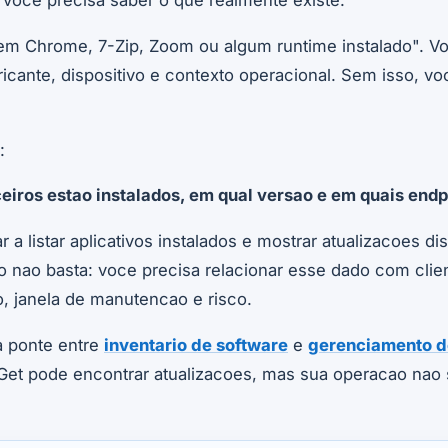
, voce precisa saber o que realmente existe.
tem Chrome, 7-Zip, Zoom ou algum runtime instalado". V
icante, dispositivo e contexto operacional. Sem isso, vo
:
ceiros estao instalados, em qual versao e em quais endp
 a listar aplicativos instalados e mostrar atualizacoes d
nao basta: voce precisa relacionar esse dado com client
io, janela de manutencao e risco.
a ponte entre
inventario de software
e
gerenciamento d
Get pode encontrar atualizacoes, mas sua operacao nao 