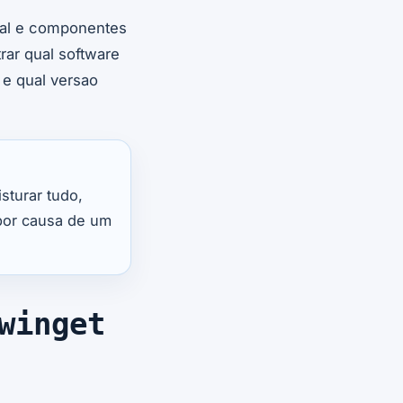
nal e componentes
ar qual software
 e qual versao
sturar tudo,
por causa de um
winget