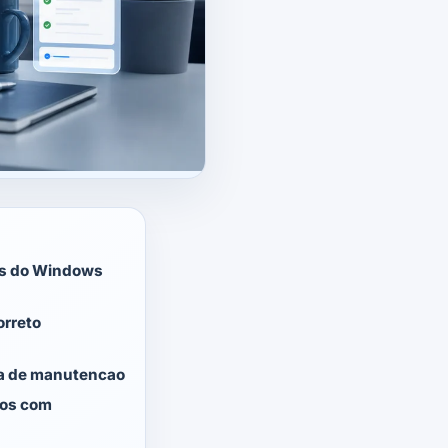
os do Windows
orreto
ela de manutencao
ros com