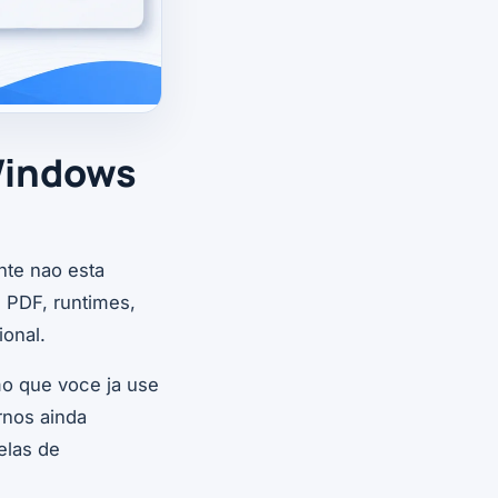
 Windows
nte nao esta
 PDF, runtimes,
ional.
o que voce ja use
rnos ainda
elas de