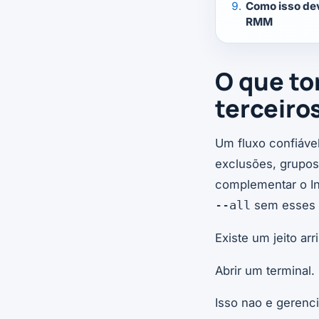
Como isso dev
RMM
O que to
terceiro
Um fluxo confiáve
exclusões, grupos 
complementar o Int
sem esses c
--all
Existe um jeito ar
Abrir um terminal.
Isso nao e gerenc