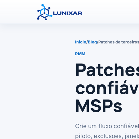
Início
/
Blog
/
Patches de terceiro
RMM
Patches
confiá
MSPs
Crie um fluxo confiáve
piloto, exclusões, jane