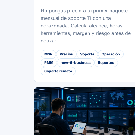
No pongas precio a tu primer paquete
mensual de soporte TI con una
corazonada. Calcula alcance, horas,
herramientas, margen y riesgo antes de
cotizar.
MSP
Precios
Soporte
Operación
RMM
new-it-business
Reportes
Soporte remoto