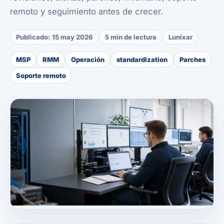
remoto y seguimiento antes de crecer.
Publicado:
15 may 2026
5 min de lectura
Lunixar
MSP
RMM
Operación
standardization
Parches
Soporte remoto