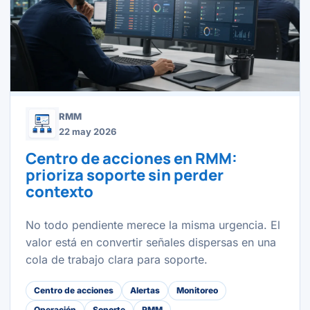
RMM
22 may 2026
Centro de acciones en RMM:
prioriza soporte sin perder
contexto
No todo pendiente merece la misma urgencia. El
valor está en convertir señales dispersas en una
cola de trabajo clara para soporte.
Centro de acciones
Alertas
Monitoreo
Operación
Soporte
RMM