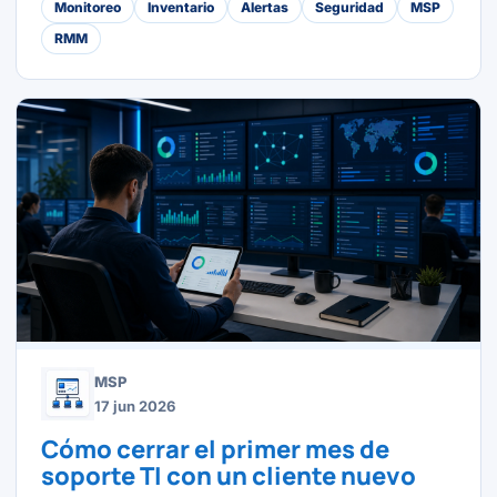
Monitoreo
Inventario
Alertas
Seguridad
MSP
RMM
MSP
17 jun 2026
Cómo cerrar el primer mes de
soporte TI con un cliente nuevo