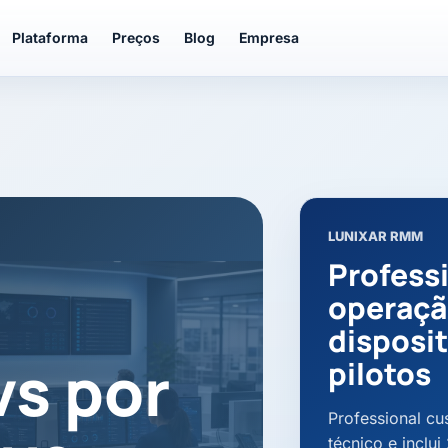
Plataforma
Preços
Blog
Empresa
LUNIXAR RMM
Profess
operação
disposit
vs por
pilotos
Professional c
técnico e inclu