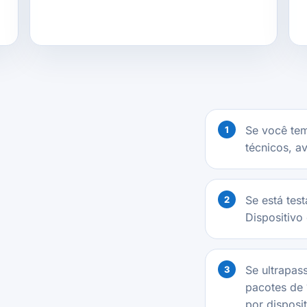
Se você tem
técnicos, av
Se está tes
Dispositivo 
Se ultrapas
pacotes de 
por disposit