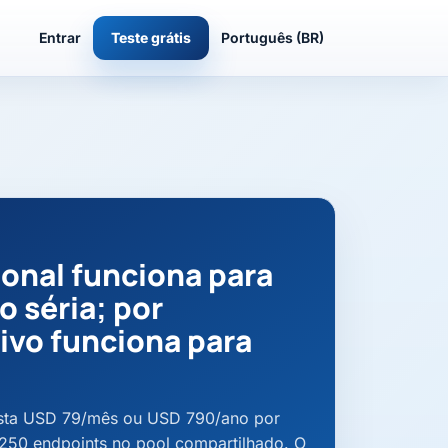
Entrar
Teste grátis
Português (BR)
ional funciona para
 séria; por
ivo funciona para
usta USD 79/mês ou USD 790/ano por
i 250 endpoints no pool compartilhado. O