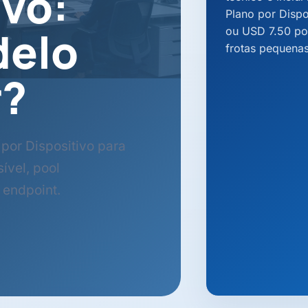
ivo:
Plano por Disp
delo
ou USD 7.50 po
frotas pequenas
r?
por Dispositivo para
ível, pool
 endpoint.