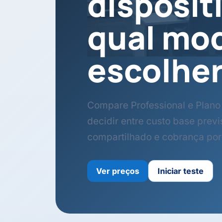
disposit
qual mo
escolhe
Compare Professional e Plano 
decidir entre custo base previs
compartilhado e cobrança por
Ver preços
Iniciar teste