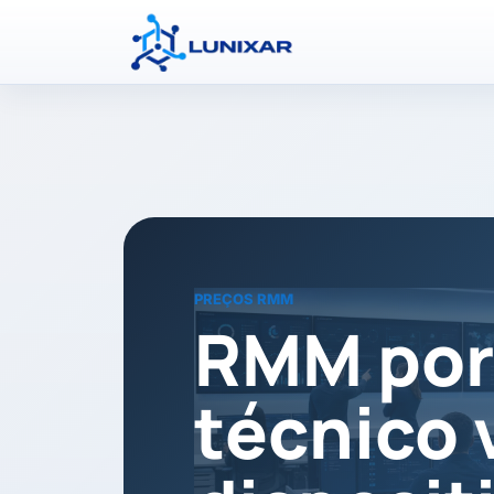
PREÇOS RMM
RMM por
técnico 