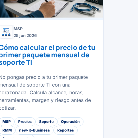
MSP
25 jun 2026
Cómo calcular el precio de tu
primer paquete mensual de
soporte TI
No pongas precio a tu primer paquete
mensual de soporte TI con una
corazonada. Calcula alcance, horas,
herramientas, margen y riesgo antes de
cotizar.
MSP
Precios
Soporte
Operación
RMM
new-it-business
Reportes