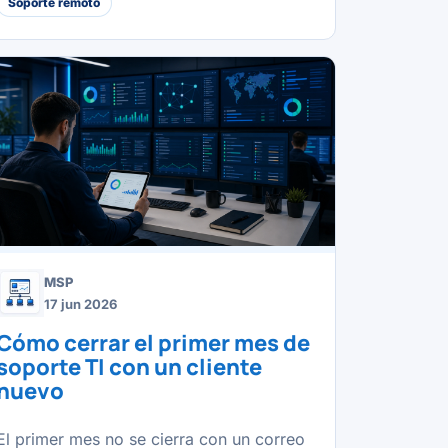
Soporte remoto
MSP
17 jun 2026
Cómo cerrar el primer mes de
soporte TI con un cliente
nuevo
El primer mes no se cierra con un correo