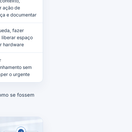
 contexto,
r ação de
ça e documentar
ueda, fazer
 liberar espaço
ar hardware
r
nhamento sem
mper o urgente
 como se fossem