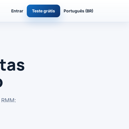
Entrar
Teste grátis
Português (BR)
rtas
o
as RMM: