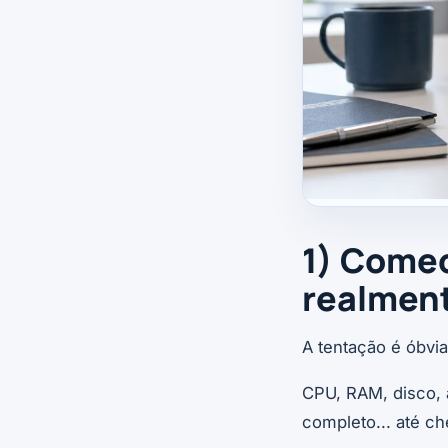
1) Comec
realmen
A tentação é óbvia
CPU, RAM, disco, 
completo... até c