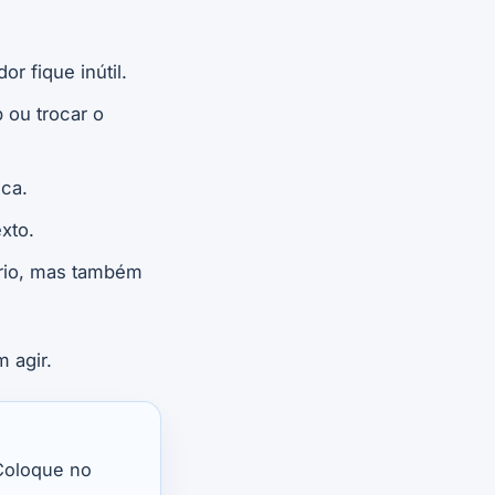
r fique inútil.
 ou trocar o
ca.
xto.
ário, mas também
 agir.
 Coloque no