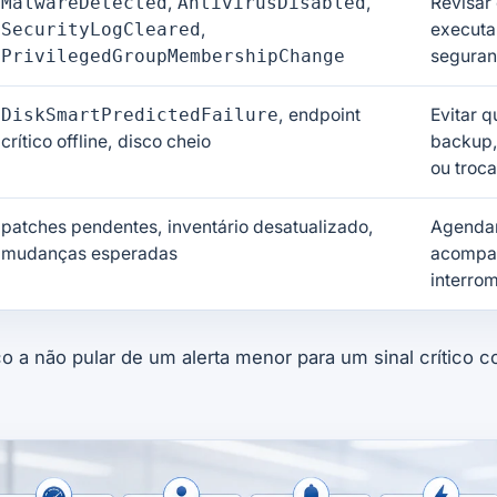
MalwareDetected
,
AntivirusDisabled
,
Revisar
SecurityLogCleared
,
executa
PrivilegedGroupMembershipChange
seguran
DiskSmartPredictedFailure
, endpoint
Evitar q
crítico offline, disco cheio
backup,
ou troc
patches pendentes, inventário desatualizado,
Agenda
mudanças esperadas
acompa
interro
co a não pular de um alerta menor para um sinal crítico