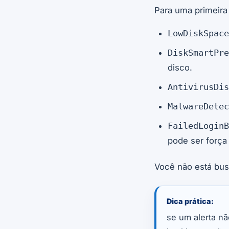
Para uma primeira 
LowDiskSpace
DiskSmartPre
disco.
AntivirusDis
MalwareDetec
FailedLoginB
pode ser força
Você não está bus
Dica prática:
se um alerta n