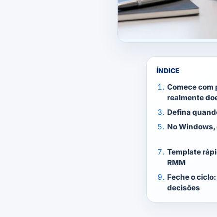
ÍNDICE
Comece com p
realmente d
Defina quando
No Windows, 
Template rápi
RMM
Feche o ciclo
decisões