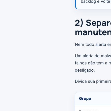
backlog e volt
2) Separ
manute
Nem todo alerta e
Um alerta de malw
falhos não tem a 
desligado.
Divida sua primeir
Grupo