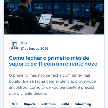
MSP
17 de jun. de 2026
Como fechar o primeiro mês de
suporte de TI com um cliente novo
O primeiro mês não se fecha com um e-mail
bonito. Ele se fecha com evidência: o que você
encontrou, corrigiu, deixou pendente e precisa
que o cliente decida.
MSP
Suporte
Relatorios
RMM
onboarding