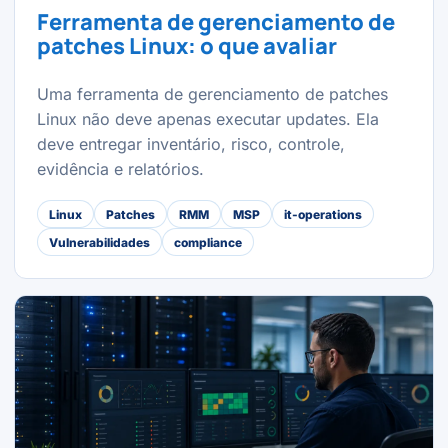
Ferramenta de gerenciamento de
patches Linux: o que avaliar
Uma ferramenta de gerenciamento de patches
Linux não deve apenas executar updates. Ela
deve entregar inventário, risco, controle,
evidência e relatórios.
Linux
Patches
RMM
MSP
it-operations
Vulnerabilidades
compliance