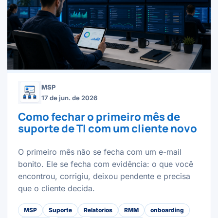
MSP
17 de jun. de 2026
Como fechar o primeiro mês de
suporte de TI com um cliente novo
O primeiro mês não se fecha com um e-mail
bonito. Ele se fecha com evidência: o que você
encontrou, corrigiu, deixou pendente e precisa
que o cliente decida.
MSP
Suporte
Relatorios
RMM
onboarding