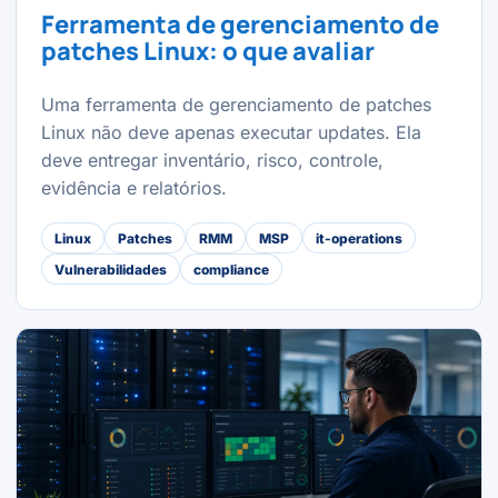
Ferramenta de gerenciamento de
patches Linux: o que avaliar
Uma ferramenta de gerenciamento de patches
Linux não deve apenas executar updates. Ela
deve entregar inventário, risco, controle,
evidência e relatórios.
Linux
Patches
RMM
MSP
it-operations
Vulnerabilidades
compliance