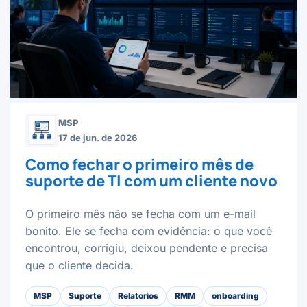
MSP
17 de jun. de 2026
Como fechar o primeiro mês de
suporte de TI com um cliente novo
O primeiro mês não se fecha com um e-mail
bonito. Ele se fecha com evidência: o que você
encontrou, corrigiu, deixou pendente e precisa
que o cliente decida.
MSP
Suporte
Relatorios
RMM
onboarding