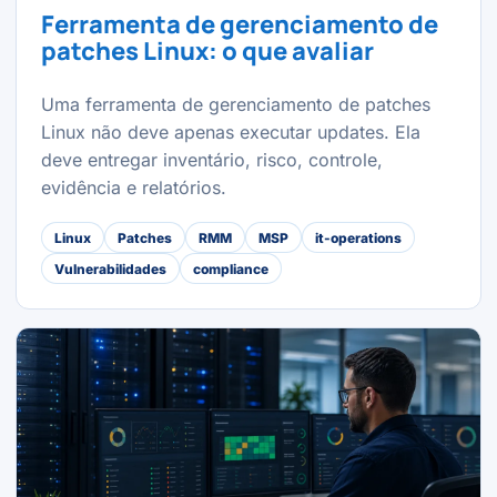
Ferramenta de gerenciamento de
patches Linux: o que avaliar
Uma ferramenta de gerenciamento de patches
Linux não deve apenas executar updates. Ela
deve entregar inventário, risco, controle,
evidência e relatórios.
Linux
Patches
RMM
MSP
it-operations
Vulnerabilidades
compliance