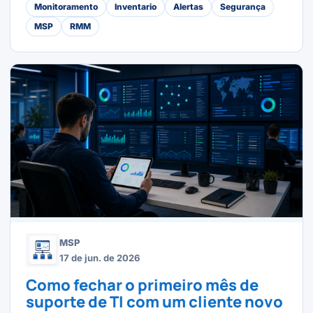
Monitoramento
Inventario
Alertas
Segurança
MSP
RMM
MSP
17 de jun. de 2026
Como fechar o primeiro mês de
suporte de TI com um cliente novo