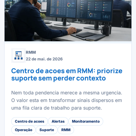
RMM
22 de mai. de 2026
Centro de acoes em RMM: priorize
suporte sem perder contexto
Nem toda pendencia merece a mesma urgencia.
O valor esta em transformar sinais dispersos em
uma fila clara de trabalho para suporte.
Centro de acoes
Alertas
Monitoramento
Operação
Suporte
RMM