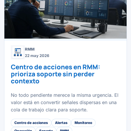
RMM
22 may 2026
Centro de acciones en RMM:
prioriza soporte sin perder
contexto
No todo pendiente merece la misma urgencia. El
valor está en convertir señales dispersas en una
cola de trabajo clara para soporte.
Centro de acciones
Alertas
Monitoreo
Operación
Soporte
RMM