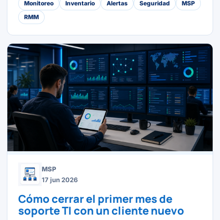
Monitoreo
Inventario
Alertas
Seguridad
MSP
RMM
MSP
17 jun 2026
Cómo cerrar el primer mes de
soporte TI con un cliente nuevo