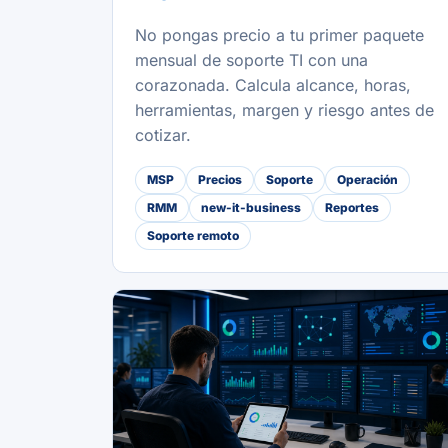
No pongas precio a tu primer paquete
mensual de soporte TI con una
corazonada. Calcula alcance, horas,
herramientas, margen y riesgo antes de
cotizar.
MSP
Precios
Soporte
Operación
RMM
new-it-business
Reportes
Soporte remoto