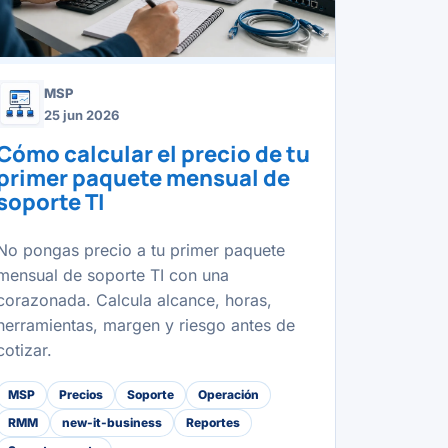
MSP
25 jun 2026
Cómo calcular el precio de tu
primer paquete mensual de
soporte TI
No pongas precio a tu primer paquete
mensual de soporte TI con una
corazonada. Calcula alcance, horas,
herramientas, margen y riesgo antes de
cotizar.
MSP
Precios
Soporte
Operación
RMM
new-it-business
Reportes