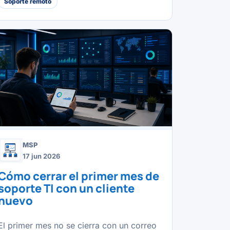
Soporte remoto
MSP
17 jun 2026
Cómo cerrar el primer mes de
soporte TI con un cliente
nuevo
El primer mes no se cierra con un correo