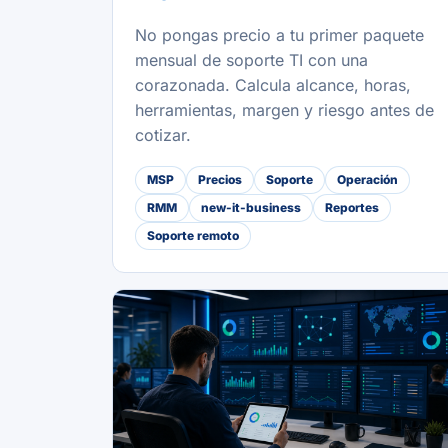
No pongas precio a tu primer paquete
mensual de soporte TI con una
corazonada. Calcula alcance, horas,
herramientas, margen y riesgo antes de
cotizar.
MSP
Precios
Soporte
Operación
RMM
new-it-business
Reportes
Soporte remoto