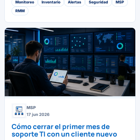
Monitoreo
Inventario
Alertas
Seguridad
MSP
RMM
MSP
17 jun 2026
Cómo cerrar el primer mes de
soporte TI con un cliente nuevo