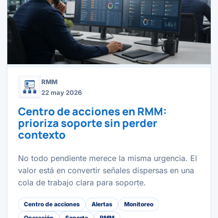
RMM
22 may 2026
Centro de acciones en RMM:
prioriza soporte sin perder
contexto
No todo pendiente merece la misma urgencia. El
valor está en convertir señales dispersas en una
cola de trabajo clara para soporte.
Centro de acciones
Alertas
Monitoreo
Operación
Soporte
RMM