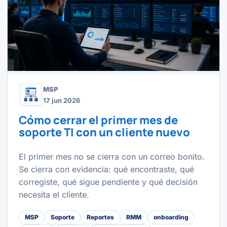
MSP
17 jun 2026
Cómo cerrar el primer mes de
soporte TI con un cliente nuevo
El primer mes no se cierra con un correo bonito.
Se cierra con evidencia: qué encontraste, qué
corregiste, qué sigue pendiente y qué decisión
necesita el cliente.
MSP
Soporte
Reportes
RMM
onboarding