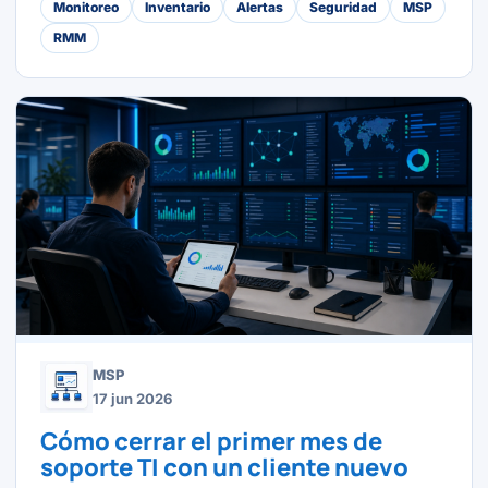
Monitoreo
Inventario
Alertas
Seguridad
MSP
RMM
MSP
17 jun 2026
Cómo cerrar el primer mes de
soporte TI con un cliente nuevo