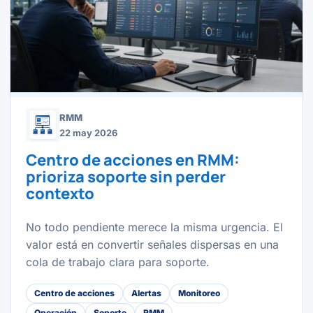
RMM
22 may 2026
Centro de acciones en RMM:
prioriza soporte sin perder
contexto
No todo pendiente merece la misma urgencia. El
valor está en convertir señales dispersas en una
cola de trabajo clara para soporte.
Centro de acciones
Alertas
Monitoreo
Operación
Soporte
RMM