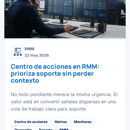
RMM
22 may 2026
Centro de acciones en RMM:
prioriza soporte sin perder
contexto
No todo pendiente merece la misma urgencia. El
valor está en convertir señales dispersas en una
cola de trabajo clara para soporte.
Centro de acciones
Alertas
Monitoreo
Operación
Soporte
RMM