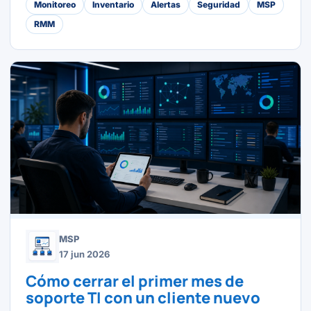
Monitoreo
Inventario
Alertas
Seguridad
MSP
RMM
MSP
17 jun 2026
Cómo cerrar el primer mes de
soporte TI con un cliente nuevo