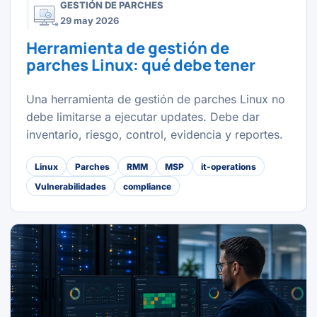
GESTIÓN DE PARCHES
29 may 2026
Herramienta de gestión de
parches Linux: qué debe tener
Una herramienta de gestión de parches Linux no
debe limitarse a ejecutar updates. Debe dar
inventario, riesgo, control, evidencia y reportes.
Linux
Parches
RMM
MSP
it-operations
Vulnerabilidades
compliance