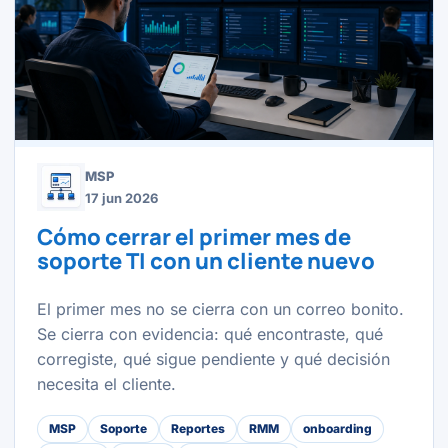
MSP
17 jun 2026
Cómo cerrar el primer mes de
soporte TI con un cliente nuevo
El primer mes no se cierra con un correo bonito.
Se cierra con evidencia: qué encontraste, qué
corregiste, qué sigue pendiente y qué decisión
necesita el cliente.
MSP
Soporte
Reportes
RMM
onboarding