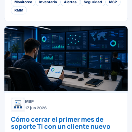
Monitoreo
Inventario
Alertas
Seguridad
MSP
RMM
MSP
17 jun 2026
Cómo cerrar el primer mes de
soporte TI con un cliente nuevo