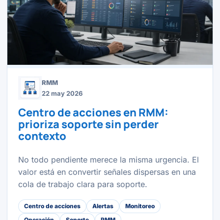
RMM
22 may 2026
Centro de acciones en RMM:
prioriza soporte sin perder
contexto
No todo pendiente merece la misma urgencia. El
valor está en convertir señales dispersas en una
cola de trabajo clara para soporte.
Centro de acciones
Alertas
Monitoreo
Operación
Soporte
RMM