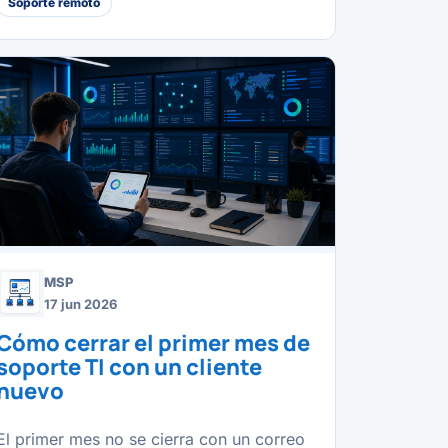
Soporte remoto
MSP
17 jun 2026
Cómo cerrar el primer mes de
soporte TI con un cliente
nuevo
El primer mes no se cierra con un correo