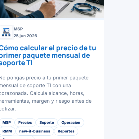
MSP
25 jun 2026
Cómo calcular el precio de tu
primer paquete mensual de
soporte TI
No pongas precio a tu primer paquete
mensual de soporte TI con una
corazonada. Calcula alcance, horas,
herramientas, margen y riesgo antes de
cotizar.
MSP
Precios
Soporte
Operación
RMM
new-it-business
Reportes