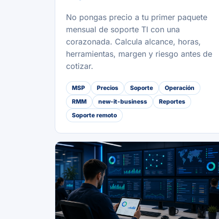
No pongas precio a tu primer paquete
mensual de soporte TI con una
corazonada. Calcula alcance, horas,
herramientas, margen y riesgo antes de
cotizar.
MSP
Precios
Soporte
Operación
RMM
new-it-business
Reportes
Soporte remoto